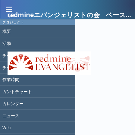
redmineエバンジェリストの会 ベースキャンプ
ダウンロード (9.72 KB)
プロジェクト
Wiki
» redmineeva.png
概要
活動
門屋
, 2023/02/04 05:20
チケット
チケットパネル
作業時間
ガントチャート
カレンダー
ニュース
Wiki