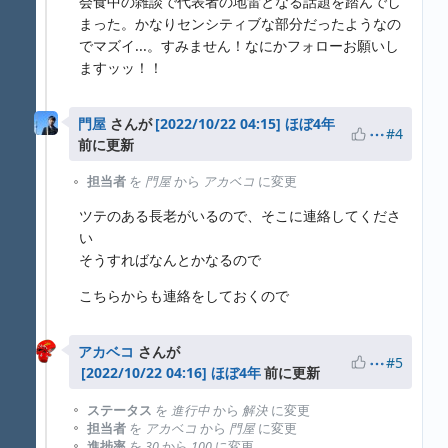
会食中の雑談で代表者の地雷となる話題を踏んでし
まった。かなりセンシティブな部分だったようなの
でマズイ...。すみません！なにかフォローお願いし
ますッッ！！
門屋
さんが
ほぼ4年
#4
前に更新
担当者
を
門屋
から
アカベコ
に変更
ツテのある長老がいるので、そこに連絡してくださ
い
そうすればなんとかなるので
こちらからも連絡をしておくので
アカベコ
さんが
#5
ほぼ4年
前に更新
ステータス
を
進行中
から
解決
に変更
担当者
を
アカベコ
から
門屋
に変更
進捗率
を
30
から
100
に変更