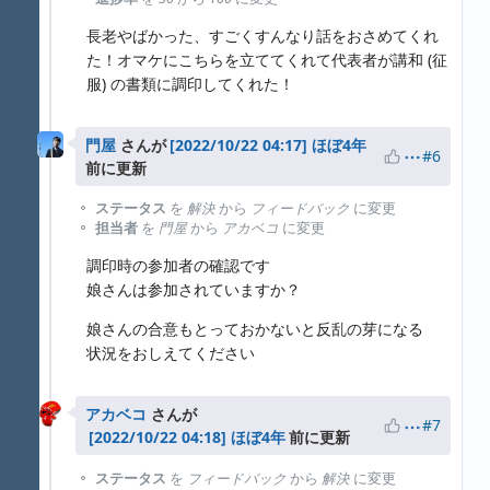
長老やばかった、すごくすんなり話をおさめてくれ
た！オマケにこちらを立ててくれて代表者が講和 (征
服) の書類に調印してくれた！
門屋
さんが
ほぼ4年
#6
前に更新
ステータス
を
解決
から
フィードバック
に変更
担当者
を
門屋
から
アカベコ
に変更
調印時の参加者の確認です
娘さんは参加されていますか？
娘さんの合意もとっておかないと反乱の芽になる
状況をおしえてください
アカベコ
さんが
#7
ほぼ4年
前に更新
ステータス
を
フィードバック
から
解決
に変更