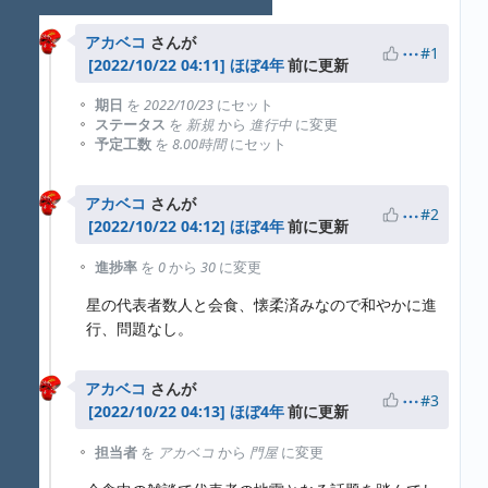
プロパティ更新履歴
作業時間
アカベコ
さんが
#1
ほぼ4年
前に更新
期日
を
2022/10/23
にセット
ステータス
を
新規
から
進行中
に変更
予定工数
を
8.00時間
にセット
アカベコ
さんが
#2
ほぼ4年
前に更新
進捗率
を
0
から
30
に変更
星の代表者数人と会食、懐柔済みなので和やかに進
行、問題なし。
アカベコ
さんが
#3
ほぼ4年
前に更新
担当者
を
アカベコ
から
門屋
に変更