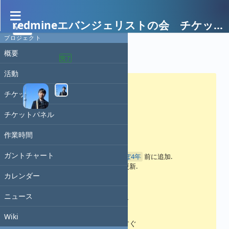
redmineエバンジェリストの会 チケット茶番劇
プロジェクト
概要
活動 #331
完了
活動
チケット
チケットパネル
redwine星を征服する
作業時間
ガントチャート
門屋
さんが
ほぼ4年
前に追加.
ほぼ4年
前に更新.
カレンダー
ステータス:
ニュース
終了
優先度:
Wiki
今すぐ