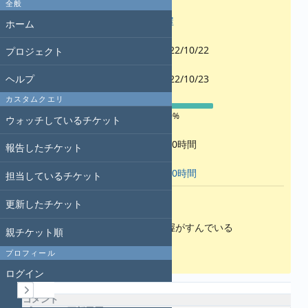
全般
担当者:
門屋
ホーム
開始日:
2022/10/22
プロジェクト
期日:
ヘルプ
2022/10/23
進捗率:
カスタムクエリ
100%
ウォッチしているチケット
予定工数:
8.00時間
報告したチケット
作業時間:
8.00時間
担当しているチケット
説明
更新したチケット
工作活動により、すでに人心掌握がすんでいる
親チケット順
最後のひと押しをお願いします
プロフィール
ログイン
履歴
コメント