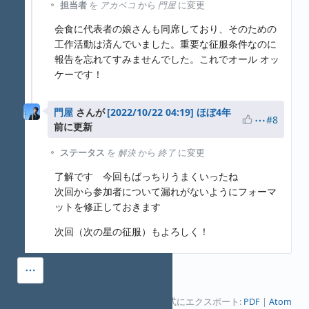
担当者
を
アカベコ
から
門屋
に変更
会食に代表者の娘さんも同席しており、そのための
工作活動は済んでいました。重要な征服条件なのに
報告を忘れてすみませんでした。これでオール オッ
ケーです！
門屋
さんが
ほぼ4年
#8
前に更新
ステータス
を
解決
から
終了
に変更
了解です 今回もばっちりうまくいったね
次回から参加者について漏れがないようにフォーマ
ットを修正しておきます
次回（次の星の征服）もよろしく！
他の形式にエクスポート:
PDF
Atom