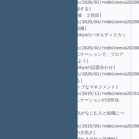
(https://madowindahead.info/2020/07/redmineeva20200
|自分を信用してない　だから記録する| 

 |17|2020.04.11|[ZOOMでの開催　２回目]
(https://madowindahead.info/2020/04/redmineeva20200
|情報共有のやりかた　学習する組織| 

 |16|2020.02.22|[JaSST’20Tokyoのパネルディスカッ
ション準備の予定でした]
(https://madowindahead.info/2020/02/redmineeva20200
|チケットを使った双方向コミュニケーションで、プロア
クティブなマネジメントを実践しよう| 

 |15|2020.01.25|[JaSST’20Tokyoの話題合わせ]
(https://madowindahead.info/2020/01/redmineeva20200
|バグ票とテスト管理を話題とする| 

 |14|2019.12.14|[プロアクティブなマネジメント]
(https://madowindahead.info/2019/12/redmineeva20191
|ビジネスを進めるためのコミュニケーションの活性化　
双方向| 

 |13|2019.09.28|[チケット文化がなじむ人と組織につ
いて事前打合せ]
(https://madowindahead.info/2019/09/redmineeva20190
|スキを見せる、見つける　余裕の大切さ| 
