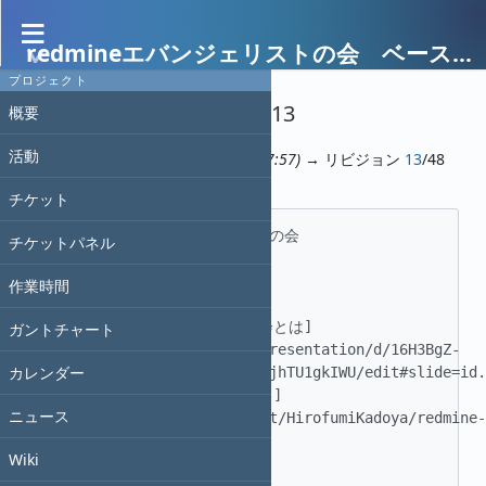
redmineエバンジェリストの会 ベースキャンプ
履歴
プロジェクト
Wiki
»
履歴
» リビジョン 13
概要
活動
リビジョン
12
(門屋, 2021/12/13 07:57)
→ リビジョン
13
/48
(門屋, 2021/12/20 02:37)
チケット
#    redmineエバンジェリストの会 

チケットパネル
 ##    メンバー紹介 

作業時間
 [Redmineエバンジェリストの会とは]
ガントチャート
(https://docs.google.com/presentation/d/16H3BgZ-
カレンダー
yzaAHqI93IoaZ2xyuCzIDAc8TejhTU1gkIWU/edit#slide=id.g
 [効率的なRedmine導入のヒント]
ニュース
(https://www.slideshare.net/HirofumiKadoya/redmine-
121603520) 

Wiki