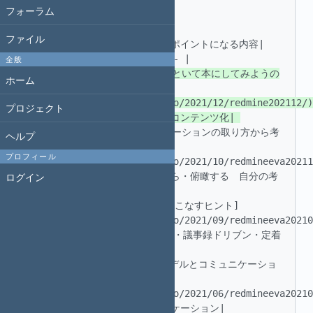
フォーラム
 ## 活動履歴 

ファイル
 |No.|実施日|記事へのリンク|ポイントになる内容| 

 | ----| ---- | ---- | ---- | 

全般
|27|2021.12.19|[歴史をひもといて本にしてみようの
ホーム
方針検討]
(https://madowindahead.info/2021/12/redmine202112/) 
プロジェクト
 |26|2021.10.31|[コミュニケーションの取り方から考
ヘルプ
える]
プロフィール
(https://madowindahead.info/2021/10/redmineeva20211
ログイン
|発想を広げて整理するところから・俯瞰する　自分の考
えを押し付けない| 

 |25|2021.09.19|[Wikiを使いこなすヒント]
(https://madowindahead.info/2021/09/redmineeva20210
|リンク集・プロジェクトのTIPS・議事録ドリブン・定着
させる方法| 

 |24|2021.06.27|[OSI参照モデルとコミュニケーショ
ン]
(https://madowindahead.info/2021/06/redmineeva20210
|プロジェクトにおけるコミュニケーション| 
