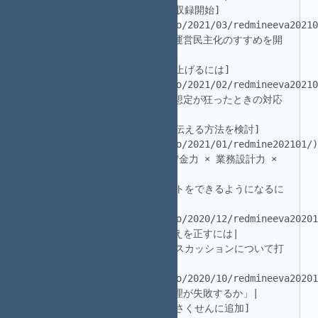
 |23|2021.03.27|[チケラジ　収録開始]
(https://madowindahead.info/2021/03/redmineeva20210
|チケットで始めるプロジェクト運営民主化のすすめを開
始| 

 |22|2021.02.21|[見積精度を上げるには]
(https://madowindahead.info/2021/02/redmineeva20210
|見積精度をあげる　変更管理や想定が狂ったときの対応
の話| 

 |21|2021.01.30|[色んな人に伝える方法を検討]
(https://madowindahead.info/2021/01/redmine202101/) 
|Redmineの運用成功率=（信用貯金力 × 業務設計力 × 
Redmineの理解度) × 技術力| 

 |20|2020.12.19|[マネジメントをできるようになるに
は]
(https://madowindahead.info/2020/12/redmineeva20201
|ツールがあればできるという考えを正すには| 

 |19|2020.10.30|[パネルディスカッションについて打
合せ]
(https://madowindahead.info/2020/10/redmineeva20201
|「なぜRedmineによるタスク管理が失敗するか」| 

 |18|2020.07.18|[俺がやるをさくせんに追加]