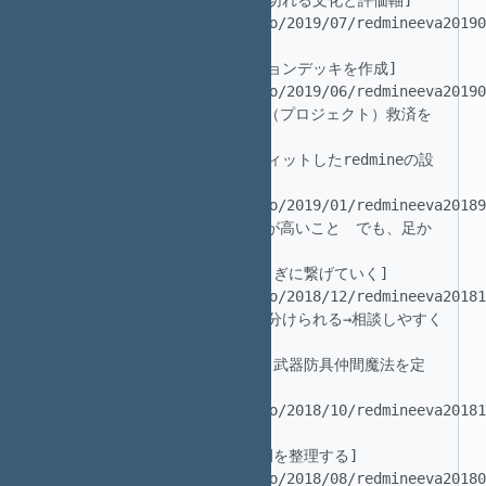
 |12|2019.07.20|[チケットを切れる文化と評価軸]
(https://madowindahead.info/2019/07/redmineeva20190
|心で感じるには当事者意識| 

 |11|2019.06.22|[インセプションデッキを作成]
(https://madowindahead.info/2019/06/redmineeva20190
|これよりRedmineを使って世界（プロジェクト）救済を
開始する| 

 |10|2019.01.19|[成熟度にフィットしたredmineの設
定を考える]
(https://madowindahead.info/2019/01/redmineeva20189
|redmineのいいところは自由度が高いこと　でも、足か
せになってることも多々ある| 

 |9|2018.12.15|[経験からとくぎに繋げていく]
(https://madowindahead.info/2018/12/redmineeva20181
|見える化→他の人でもやれそう 分けられる→相談しやすく
して余裕をつくる| 

 |8|2018.10.07|[さくせんから武器防具仲間魔法を定
義]
(https://madowindahead.info/2018/10/redmineeva20181
|難敵は倒すではなく仲間にする| 

 |7|2018.08.25|[さくせんの例を整理する]
(https://madowindahead.info/2018/08/redmineeva20180