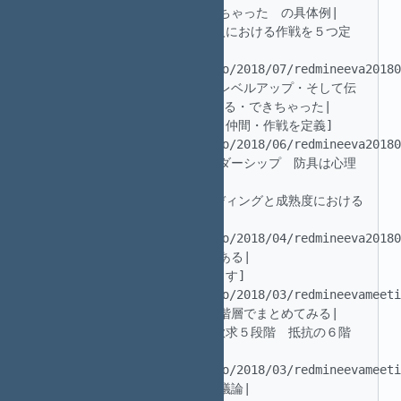
|パーティのレベルアップ　できちゃった　の具体例| 

 |6|2018.08.25|[Redmine導入における作戦を５つ定
義]
(https://madowindahead.info/2018/07/redmineeva20180
|パーティ組もうぜ・パーティのレベルアップ・そして伝
説へ・仲間になりたそうにみている・できちゃった| 

 |5|2018.06.30|[武器・防具・仲間・作戦を定義]
(https://madowindahead.info/2018/06/redmineeva20180
|武器はソフトウェア工学とリーダーシップ　防具は心理
的安全性と心理学| 

 |4|2018.04.21|[チームビルディングと成熟度における
壁]
(https://madowindahead.info/2018/04/redmineeva20180
|次のレベルに行くためには壁がある| 

 |3|2018.03.17|[難敵を洗い出す]
(https://madowindahead.info/2018/03/redmineevameeti
|難敵を欲求５段階説と抵抗の６階層でまとめてみる| 

 |2|2018.01.14|[マズローの欲求５段階　抵抗の６階
層]
(https://madowindahead.info/2018/03/redmineevameeti
|欲求５段階説と抵抗の６階層で議論| 
