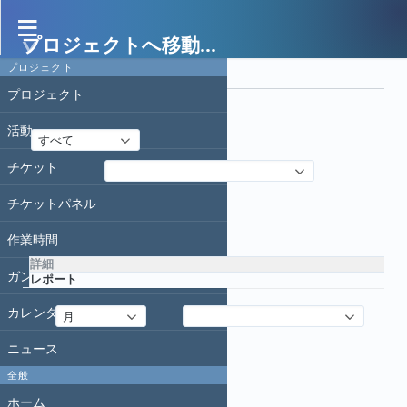
プロジェクトへ移動...
作業時間
プロジェクト
フィルタ
プロジェクト
日付
活動
すべて
チケット
フィルタ追加
チケットパネル
適用
クリア
作業時間
詳細
ガントチャート
レポート
カレンダー
詳細
:
追加
:
月
クリア
ニュース
全般
ホーム