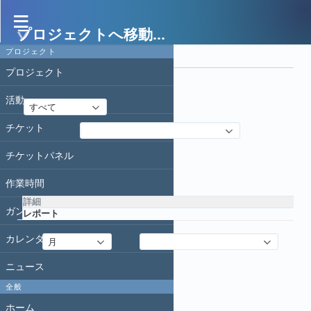
プロジェクトへ移動...
作業時間
プロジェクト
フィルタ
プロジェクト
日付
活動
すべて
チケット
フィルタ追加
チケットパネル
適用
クリア
作業時間
詳細
ガントチャート
レポート
カレンダー
詳細
:
追加
:
月
クリア
ニュース
全般
ホーム