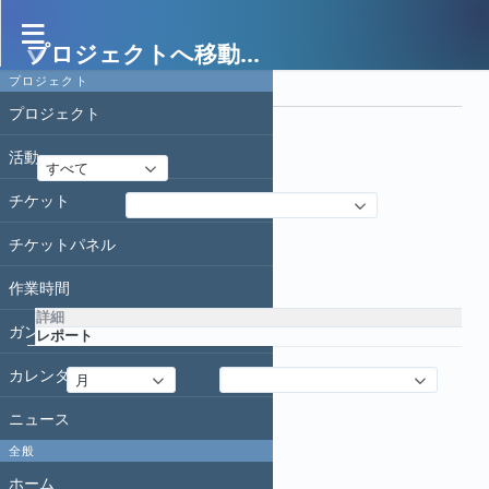
プロジェクトへ移動...
作業時間
プロジェクト
フィルタ
プロジェクト
日付
活動
すべて
チケット
フィルタ追加
チケットパネル
適用
クリア
作業時間
詳細
ガントチャート
レポート
カレンダー
詳細
:
追加
:
月
クリア
ニュース
全般
ホーム