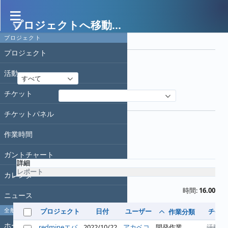
プロジェクトへ移動...
作業時間
プロジェクト
フィルタ
プロジェクト
日付
活動
すべて
チケット
フィルタ追加
オプション
チケットパネル
作業時間
適用
クリア
ガントチャート
詳細
レポート
カレンダー
時間:
16.00
ニュース
全般
プロジェクト
日付
ユーザー
チケッ
作業分類
ホーム
redmineエバ
2022/10/22
アカベコ
開発作業
活動