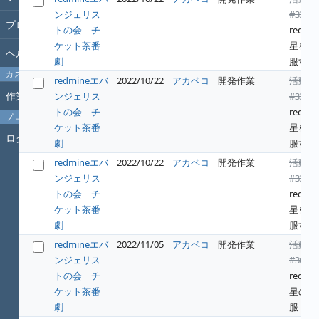
ンジェリス
#331
:
プロジェクト
トの会 チ
redwin
ケット茶番
星を征
ヘルプ
劇
服する
カスタムクエリ
redmineエバ
2022/10/22
アカベコ
開発作業
活動
作業時間
ンジェリス
#331
:
トの会 チ
redwin
プロフィール
ケット茶番
星を征
ログイン
劇
服する
redmineエバ
2022/10/22
アカベコ
開発作業
活動
ンジェリス
#331
:
トの会 チ
redwin
ケット茶番
星を征
劇
服する
redmineエバ
2022/11/05
アカベコ
開発作業
活動
ンジェリス
#364
:
トの会 チ
redwin
ケット茶番
星の征
劇
服