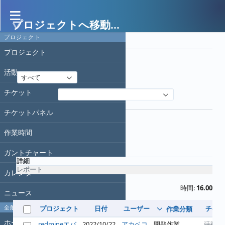
プロジェクトへ移動...
作業時間
プロジェクト
フィルタ
プロジェクト
日付
活動
すべて
チケット
フィルタ追加
オプション
チケットパネル
作業時間
適用
クリア
ガントチャート
詳細
レポート
カレンダー
時間:
16.00
ニュース
全般
プロジェクト
日付
ユーザー
チケッ
作業分類
ホーム
redmineエバ
2022/10/22
アカベコ
開発作業
活動