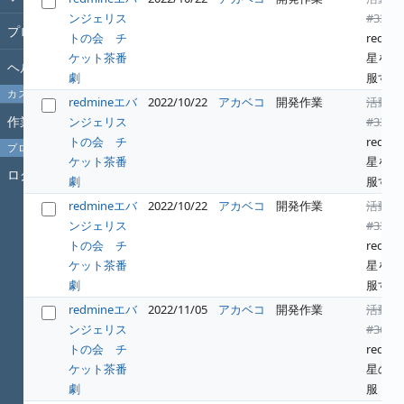
ンジェリス
#331
:
プロジェクト
トの会 チ
redwin
ケット茶番
星を征
ヘルプ
劇
服する
カスタムクエリ
redmineエバ
2022/10/22
アカベコ
開発作業
活動
作業時間
ンジェリス
#331
:
トの会 チ
redwin
プロフィール
ケット茶番
星を征
ログイン
劇
服する
redmineエバ
2022/10/22
アカベコ
開発作業
活動
ンジェリス
#331
:
トの会 チ
redwin
ケット茶番
星を征
劇
服する
redmineエバ
2022/11/05
アカベコ
開発作業
活動
ンジェリス
#364
:
トの会 チ
redwin
ケット茶番
星の征
劇
服