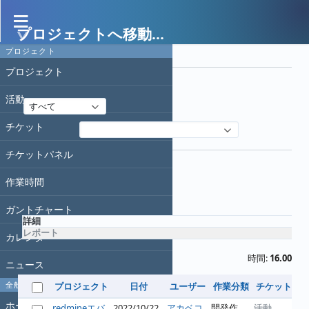
プロジェクトへ移動...
作業時間
プロジェクト
フィルタ
プロジェクト
日付
活動
すべて
チケット
フィルタ追加
オプション
チケットパネル
作業時間
適用
クリア
ガントチャート
詳細
レポート
カレンダー
時間:
16.00
ニュース
全般
プロジェクト
日付
ユーザー
作業分類
チケット
コ
ホーム
redmineエバ
2022/10/22
アカベコ
開発作
活動