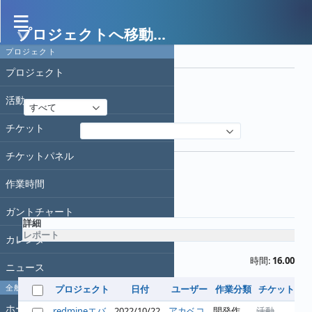
プロジェクトへ移動...
作業時間
プロジェクト
フィルタ
プロジェクト
日付
活動
すべて
チケット
フィルタ追加
オプション
チケットパネル
作業時間
適用
クリア
ガントチャート
詳細
レポート
カレンダー
時間:
16.00
ニュース
全般
プロジェクト
日付
ユーザー
作業分類
チケット
コ
ホーム
redmineエバ
2022/10/22
アカベコ
開発作
活動