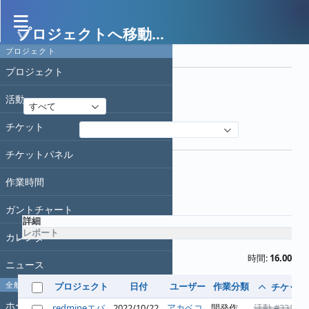
プロジェクトへ移動...
作業時間
プロジェクト
フィルタ
プロジェクト
日付
活動
すべて
チケット
フィルタ追加
オプション
チケットパネル
作業時間
適用
クリア
ガントチャート
詳細
レポート
カレンダー
時間:
16.00
ニュース
全般
プロジェクト
日付
ユーザー
作業分類
チケット
ホーム
redmineエバ
2022/10/22
アカベコ
開発作
活動 #331
: