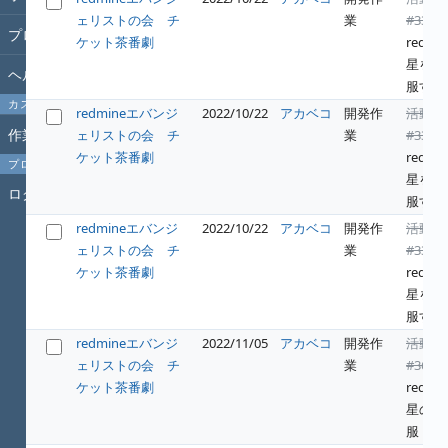
ェリストの会 チ
業
#331
:
プロジェクト
ケット茶番劇
redwin
星を征
ヘルプ
服する
カスタムクエリ
redmineエバンジ
2022/10/22
アカベコ
開発作
活動
作業時間
ェリストの会 チ
業
#331
:
ケット茶番劇
redwin
プロフィール
星を征
ログイン
服する
redmineエバンジ
2022/10/22
アカベコ
開発作
活動
ェリストの会 チ
業
#331
:
ケット茶番劇
redwin
星を征
服する
redmineエバンジ
2022/11/05
アカベコ
開発作
活動
ェリストの会 チ
業
#364
:
ケット茶番劇
redwin
星の征
服