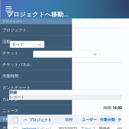
プロジェクトへ移動...
作業時間
プロジェクト
フィルタ
プロジェクト
日付
活動
すべて
チケット
フィルタ追加
オプション
チケットパネル
作業時間
適用
クリア
ガントチャート
詳細
レポート
カレンダー
時間:
16.00
ニュース
全般
日付
ユーザー
作業分類
チケッ
プロジェクト
ホーム
redmineエバンジ
2022/10/22
アカベコ
開発作
活動