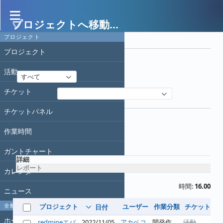
プロジェクトへ移動...
作業時間
プロジェクト
フィルタ
プロジェクト
日付
活動
すべて
チケット
フィルタ追加
オプション
チケットパネル
作業時間
適用
クリア
ガントチャート
詳細
レポート
カレンダー
時間:
16.00
ニュース
全般
プロジェクト
ユーザー
作業分類
チケット
コ
日付
ホーム
redmineエバ
2022/11/05
アカベコ
開発作
活動