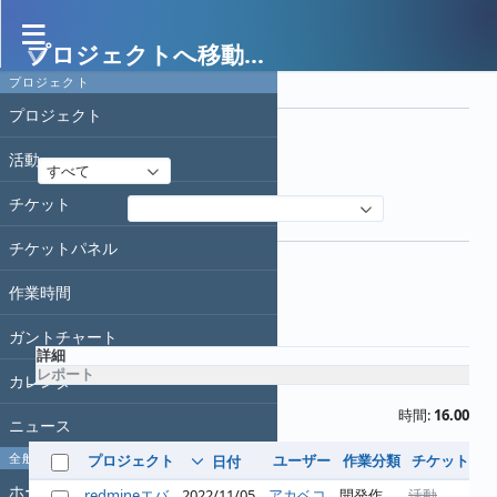
プロジェクトへ移動...
作業時間
プロジェクト
フィルタ
プロジェクト
日付
活動
すべて
チケット
フィルタ追加
オプション
チケットパネル
作業時間
適用
クリア
ガントチャート
詳細
レポート
カレンダー
時間:
16.00
ニュース
全般
プロジェクト
ユーザー
作業分類
チケット
コ
日付
ホーム
redmineエバ
2022/11/05
アカベコ
開発作
活動