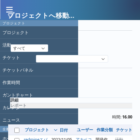
プロジェクトへ移動...
作業時間
プロジェクト
フィルタ
プロジェクト
日付
活動
すべて
チケット
フィルタ追加
オプション
チケットパネル
作業時間
適用
クリア
ガントチャート
詳細
レポート
カレンダー
時間:
16.00
ニュース
全般
プロジェクト
ユーザー
作業分類
チケット
コ
日付
ホーム
redmineエバ
2022/11/05
アカベコ
開発作
活動