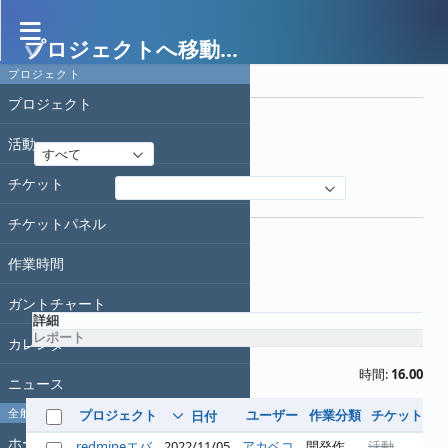
プロジェクトへ移動...
作業時間
プロジェクト
フィルタ
プロジェクト
日付
活動
すべて
チケット
フィルタ追加
オプション
チケットパネル
作業時間
適用
クリア
ガントチャート
詳細
レポート
カレンダー
時間:
16.00
ニュース
全般
プロジェクト
ユーザー
作業分類
チケット
コ
日付
ホーム
redmineエバ
2022/11/05
アカベコ
開発作
活動