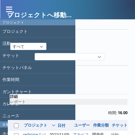
プロジェクトへ移動...
作業時間
プロジェクト
フィルタ
プロジェクト
日付
活動
すべて
チケット
フィルタ追加
オプション
チケットパネル
作業時間
適用
クリア
ガントチャート
詳細
レポート
カレンダー
時間:
16.00
ニュース
全般
プロジェクト
ユーザー
作業分類
チケット
コ
日付
ホーム
redmineエバ
2022/11/05
アカベコ
開発作
活動