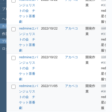
ンジェリス
業
#331
:
プロジェクト
トの会 チ
redwin
ケット茶番
星を征
ヘルプ
劇
服する
カスタムクエリ
redmineエバ
2022/10/22
アカベコ
開発作
活動
作業時間
ンジェリス
業
#331
:
トの会 チ
redwin
プロフィール
ケット茶番
星を征
ログイン
劇
服する
redmineエバ
2022/10/22
アカベコ
開発作
活動
ンジェリス
業
#331
:
トの会 チ
redwin
ケット茶番
星を征
劇
服する
redmineエバ
2022/11/05
アカベコ
開発作
活動
ンジェリス
業
#364
:
トの会 チ
redwin
ケット茶番
星の征
劇
服