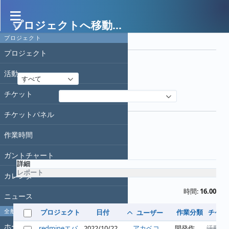
プロジェクトへ移動...
作業時間
プロジェクト
フィルタ
プロジェクト
日付
活動
すべて
チケット
フィルタ追加
オプション
チケットパネル
作業時間
適用
クリア
ガントチャート
詳細
レポート
カレンダー
時間:
16.00
ニュース
全般
プロジェクト
日付
作業分類
チケッ
ユーザー
ホーム
redmineエバ
2022/10/22
アカベコ
開発作
活動