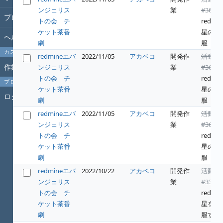
ンジェリス
業
#364
:
プロジェクト
トの会 チ
redwin
ケット茶番
星の征
ヘルプ
劇
服
カスタムクエリ
redmineエバ
2022/11/05
アカベコ
開発作
活動
作業時間
ンジェリス
業
#364
:
トの会 チ
redwin
プロフィール
ケット茶番
星の征
ログイン
劇
服
redmineエバ
2022/11/05
アカベコ
開発作
活動
ンジェリス
業
#364
:
トの会 チ
redwin
ケット茶番
星の征
劇
服
redmineエバ
2022/10/22
アカベコ
開発作
活動
ンジェリス
業
#331
:
トの会 チ
redwin
ケット茶番
星を征
劇
服する