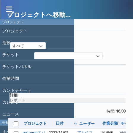
プロジェクトへ移動...
作業時間
プロジェクト
フィルタ
プロジェクト
日付
活動
すべて
チケット
フィルタ追加
オプション
チケットパネル
作業時間
適用
クリア
ガントチャート
詳細
レポート
カレンダー
時間:
16.00
ニュース
全般
プロジェクト
日付
作業分類
チケッ
ユーザー
ホーム
redmineエバ
2022/11/05
アカベコ
開発作
活動