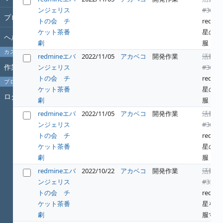
ンジェリス
#364
:
プロジェクト
トの会 チ
redwin
ケット茶番
星の征
ヘルプ
劇
服
カスタムクエリ
redmineエバ
2022/11/05
アカベコ
開発作業
活動
作業時間
ンジェリス
#364
:
トの会 チ
redwin
プロフィール
ケット茶番
星の征
ログイン
劇
服
redmineエバ
2022/11/05
アカベコ
開発作業
活動
ンジェリス
#364
:
トの会 チ
redwin
ケット茶番
星の征
劇
服
redmineエバ
2022/10/22
アカベコ
開発作業
活動
ンジェリス
#331
:
トの会 チ
redwin
ケット茶番
星を征
劇
服する