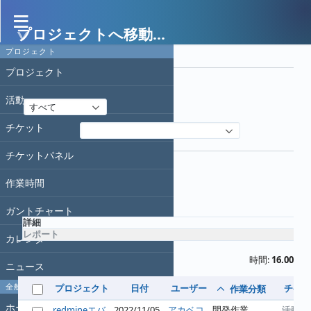
プロジェクトへ移動...
作業時間
プロジェクト
フィルタ
プロジェクト
日付
活動
すべて
チケット
フィルタ追加
オプション
チケットパネル
作業時間
適用
クリア
ガントチャート
詳細
レポート
カレンダー
時間:
16.00
ニュース
全般
プロジェクト
日付
ユーザー
チケッ
作業分類
ホーム
redmineエバ
2022/11/05
アカベコ
開発作業
活動