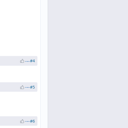
#4
#5
#6