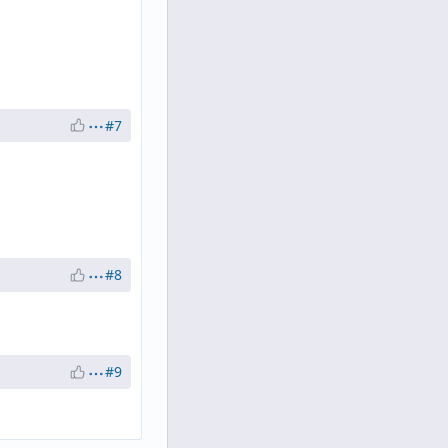
#7
#8
#9