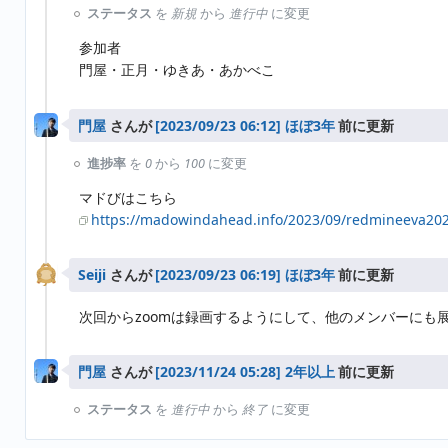
ステータス
を
新規
から
進行中
に変更
参加者
門屋・正月・ゆきあ・あかべこ
門屋
さんが
ほぼ3年
前に更新
進捗率
を
0
から
100
に変更
マドびはこちら
https://madowindahead.info/2023/09/redmineeva20
Seiji
さんが
ほぼ3年
前に更新
次回からzoomは録画するようにして、他のメンバーにも
門屋
さんが
2年以上
前に更新
ステータス
を
進行中
から
終了
に変更