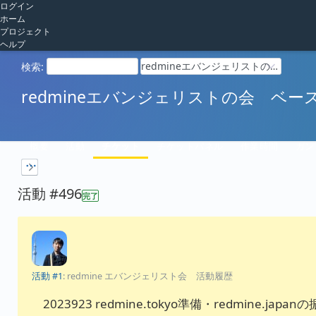
ログイン
ホーム
プロジェクト
ヘルプ
redmineエバンジェリストの会 ベースキャンプ
検索
:
redmineエバンジェリストの会 ベー
概要
活動
チケット
チケットパネル
作業時間
ガン
活動 #496
完了
活動 #1
: redmine エバンジェリスト会 活動履歴
2023923 redmine.tokyo準備・redmine.jap