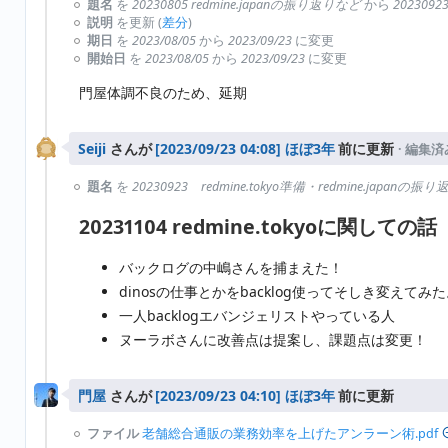
題名
を
20230805 redmine.japanの振り返りなど
から
202309
説明
を更新 (
差分
)
期日
を
2023/08/05
から
2023/09/23
に変更
開始日
を
2023/08/05
から
2023/09/23
に変更
門屋体調不良のため、延期
Seiji
さんが
ほぼ3年
前に更新
· 編集済
題名
を
20230923 redmine.tokyo準備・redmine.japanの
20231104 redmine.tokyoに関しての話
バックログの中嶋さんを捕まえた！
dinosの仕事とかをbacklog使ってそしき変えてみ
一人backlogエバンジェリストやっている人
ヌーラボさんに改善点は提案し、課題点は変更！
門屋
さんが
ほぼ3年
前に更新
ファイル
老舗総合通販の業務効率を上げたアンラーン術.pdf