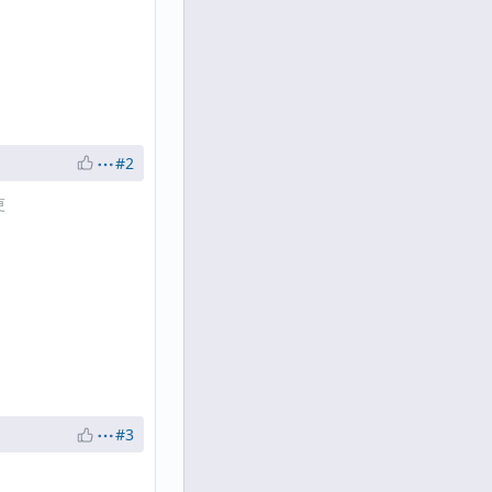
#2
更
#3