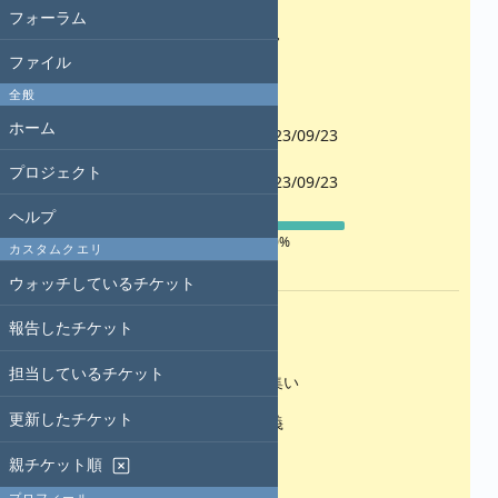
フォーラム
優先度:
通常
ファイル
担当者:
-
全般
開始日:
ホーム
2023/09/23
期日:
プロジェクト
2023/09/23
進捗率:
ヘルプ
100%
カスタムクエリ
予定工数:
ウォッチしているチケット
説明
報告したチケット
・redmine.tokyoの準備
担当しているチケット
チケット管理システム有識者の集い
更新したチケット
・レヴィ・ストロースの構造主義
パターン化
親チケット順
・redmine.japanの振り返り
プロフィール