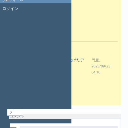
https://redmine-japan.org/
ログイン
・日々の悩み
・雑談、ほのかな悩み
など
ファイル
老舗総合通販の業務効率を上げたア
門屋,
ンラーン術.pdf
2023/09/23
(7.26 MB)
04:10
履歴
コメント
プロパティ更新履歴