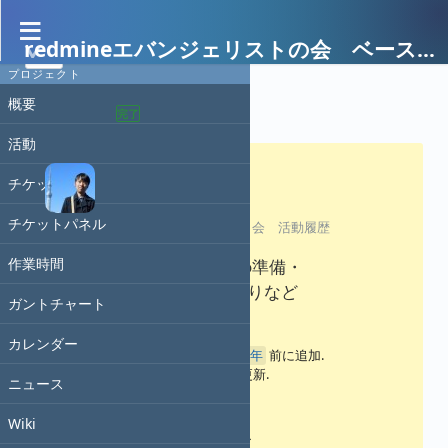
redmineエバンジェリストの会 ベースキャンプ
プロジェクト
概要
活動 #496
完了
活動
チケット
チケットパネル
活動 #1
: redmine エバンジェリスト会 活動履歴
作業時間
2023923 redmine.tokyo準備・
redmine.japanの振り返りなど
ガントチャート
カレンダー
門屋
さんが
約3年
前に追加.
2年以上
前に更新.
ニュース
ステータス:
Wiki
終了