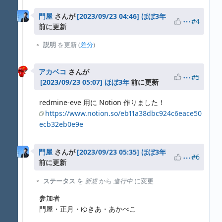
門屋
さんが
ほぼ3年
#4
前に更新
説明
を更新 (
差分
)
アカベコ
さんが
#5
ほぼ3年
前に更新
redmine-eve 用に Notion 作りました！
https://www.notion.so/eb11a38dbc924c6eace50
ecb32eb0e9e
門屋
さんが
ほぼ3年
#6
前に更新
ステータス
を
新規
から
進行中
に変更
参加者
門屋・正月・ゆきあ・あかべこ