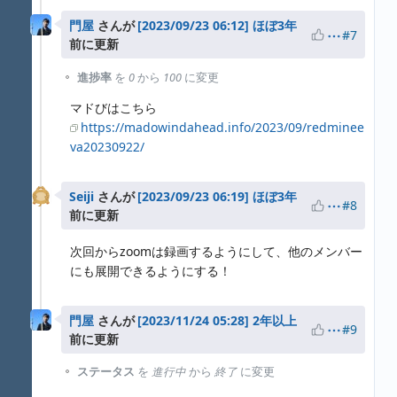
門屋
さんが
ほぼ3年
#7
前に更新
進捗率
を
0
から
100
に変更
マドびはこちら
https://madowindahead.info/2023/09/redminee
va20230922/
Seiji
さんが
ほぼ3年
#8
前に更新
次回からzoomは録画するようにして、他のメンバー
にも展開できるようにする！
門屋
さんが
2年以上
#9
前に更新
ステータス
を
進行中
から
終了
に変更