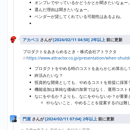
オンプレでやっているかどうかとか聞きたいなぁー。
選んだ理由は聞きたいなぁー。
ベンダーが貸してくれている可能性はあるよね。
アカベコ
さんが
2年以上
前に更新
プロダクトをあきらめるとき – 株式会社アトラクタ
https://www.attractor.co.jp/presentation/when-shut
プロダクトをやめる時のコストをあらかじめ算出し
終活みたいな？
投資的な開発としても、やめるコストを前提に採算
機能追加は単純な価値の加算ではなく、運用コスト
なにをやるか？よりも、なにをやらないか？が重要
やらないこと、やめることを提案するのは難
門屋
さんが
2年以上
前に更新
ステータス
を
新規
から
進行中
に変更