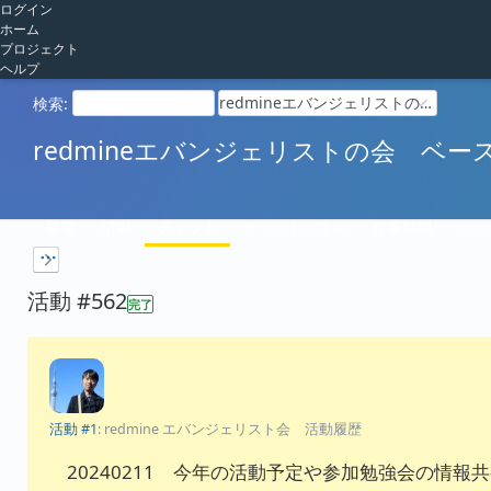
ログイン
ホーム
プロジェクト
ヘルプ
redmineエバンジェリストの会 ベースキャンプ
検索
:
redmineエバンジェリストの会 ベー
概要
活動
チケット
チケットパネル
作業時間
ガン
活動 #562
完了
活動 #1
: redmine エバンジェリスト会 活動履歴
20240211 今年の活動予定や参加勉強会の情報