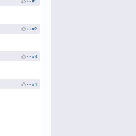
#1
#2
#3
#4