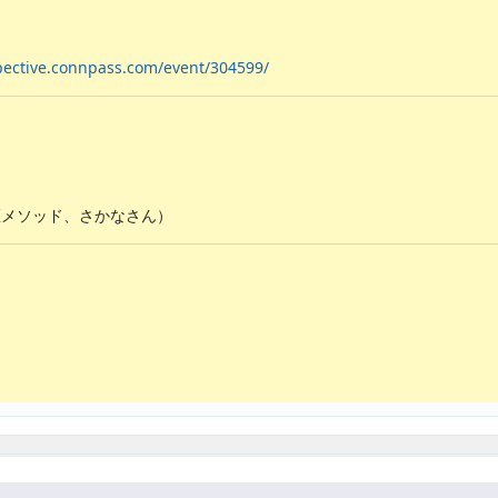
spective.connpass.com/event/304599/
匠メソッド、さかなさん）