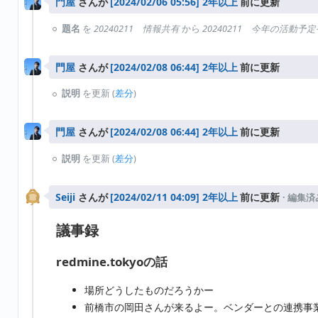
門屋
さんが
2年以上
前に更新
題名
を
20240211 情報共有
から
20240211 今年の活動
門屋
さんが
2年以上
前に更新
説明
を更新 (
差分
)
門屋
さんが
2年以上
前に更新
説明
を更新 (
差分
)
Seiji
さんが
2年以上
前に更新
· 編集済
議事録
redmine.tokyoの話
場所どうしたものだろうかー
前橋市の岡田さんが来るよー。ベンダーとの連携事