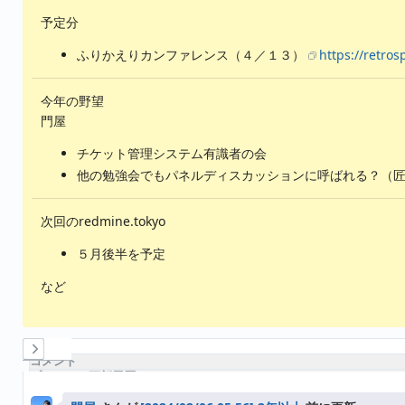
予定分
ふりかえりカンファレンス（４／１３）
https://retro
今年の野望
門屋
チケット管理システム有識者の会
他の勉強会でもパネルディスカッションに呼ばれる？（
次回のredmine.tokyo
５月後半を予定
など
履歴
コメント
プロパティ更新履歴