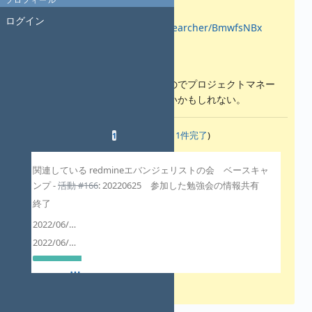
http://s-read.saitama-
ログイン
u.ac.jp/researchers/pages/researcher/BmwfsNBx
注意事項
使っている人の視点でしかないのでプロジェクトマネー
ジメント観点の質問は刺さらないかもしれない。
関連するチケット
(
0件未完了
—
1件完了
)
1
関連している redmineエバンジェリストの会 ベースキャ
ンプ -
活動 #166
: 20220625 参加した勉強会の情報共有
終了
2022/06/25
2022/06/25