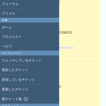
新規
フォーラム
優先度:
通常
ファイル
担当者:
全般
-
ホーム
開始日:
2022/06/25
プロジェクト
期日:
進捗率:
ヘルプ
0%
カスタムクエリ
予定工数:
ウォッチしているチケット
説明
報告したチケット
内容
担当しているチケット
JAXAの方にアンケートをとる方向。
更新したチケット
皆様で聞きたい内容を考えよう。
親チケット順
ちなみにこの人
寺田幸功さん
プロフィール