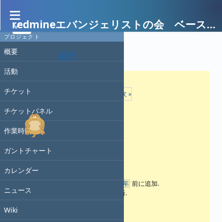
redmineエバンジェリストの会 ベースキャンプ
プロジェクト
概要
活動 #199
未完了
活動
チケット
« 前
13/14
次 »
チケットパネル
作業時間
ガントチャート
アンケート作成
カレンダー
Seiji
さんが
約4年
前に追加.
ニュース
約4年
前に更新.
Wiki
ステータス: