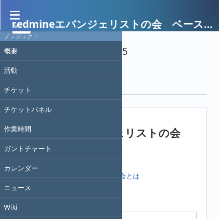
redmineエバンジェリストの会 ベースキャンプ
プロジェクト
Wiki
»
履歴
» リビジョン 5
概要
活動
« 前
| リビジョン 5/48 (
差分
) |
次 »
門屋
, 2021/12/05 04:37
チケット
チケットパネル
作業時間
redmineエバンジェリストの会
ガントチャート
メンバー紹介とスキル
カレンダー
Redmineエバンジェリストの会とは
ニュース
活動履歴
Wiki