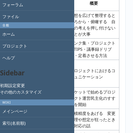
記事へのリン
実施日
概要
フォーラム
ク
発想を広げて整理すると
ファイル
コミュニケー
ころから・俯瞰する 自
2021.10.31
ションの取り
全般
分の考えを押し付けない
方から考える
ことが大事
ホーム
リンク集・プロジェクト
Wikiを使いこ
プロジェクト
2021.09.19
のTIPS・議事録ドリブ
なすヒント
ン・定着させる方法
ヘルプ
OSI参照モデ
ルとプロジェ
プロジェクトにおけるコ
Sidebar
2021.06.27
クトコミュニ
ミュニケーション
ケーション
初期設定変更
チケットで始めるプロジ
その他のカスタマイズ
チケラジ始め
2021.03.27
ェクト運営民主化のすす
る
WIKI
めを開始
メインページ
見積精度をあげる 変更
見積精度を上
2021.02.21
管理や想定が狂ったとき
げるには
索引(名前順)
の対応の話