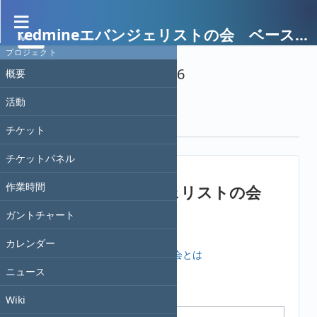
redmineエバンジェリストの会 ベースキャンプ
プロジェクト
Wiki
»
履歴
» リビジョン 6
概要
活動
« 前
| リビジョン 6/48 (
差分
) |
次 »
門屋
, 2021/12/05 04:43
チケット
チケットパネル
作業時間
redmineエバンジェリストの会
ガントチャート
メンバー紹介とスキル
カレンダー
Redmineエバンジェリストの会とは
ニュース
活動履歴
Wiki