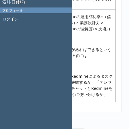
索引(日付順)
るには
話
プロフィール
色んな
Redmineの運用成功率=（信
ログイン
人に伝え
2021.01.30
用貯金力 × 業務設計力 ×
る方法を
Redmineの理解度) × 技術力
検討
マネジ
メントを
ツールがあればできるという
2020.12.19
できるよ
考えを正すには
うになる
には
パネル
「なぜRedmineによるタスク
ディスカ
管理が失敗するか」「テレワ
2020.10.30
ッション
ークでチャットとRedmineを
について
どのように使い分けるか」
打合せ
ファイル (1)