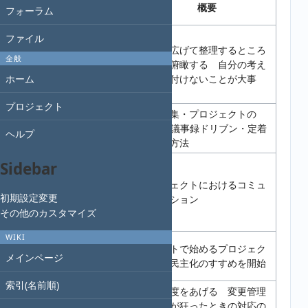
記事への
実施日
概要
フォーラム
リンク
コミュ
ファイル
ニケーシ
発想を広げて整理するところ
全般
2021.10.31
ョンの取
から・俯瞰する 自分の考え
り方から
を押し付けないことが大事
ホーム
考える
プロジェクト
Wikiを
リンク集・プロジェクトの
2021.09.19
使いこな
TIPS・議事録ドリブン・定着
ヘルプ
すヒント
させる方法
OSI参照
Sidebar
モデルと
プロジェクトにおけるコミュ
2021.06.27
コミュニ
初期設定変更
ニケーション
ケーショ
その他のカスタマイズ
ン
WIKI
チケラ
チケットで始めるプロジェク
2021.03.27
ジ 収録
メインページ
ト運営民主化のすすめを開始
開始
索引(名前順)
見積精
見積精度をあげる 変更管理
2021.02.21
度を上げ
や想定が狂ったときの対応の