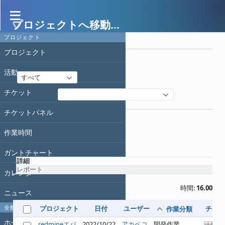
プロジェクトへ移動...
作業時間
プロジェクト
フィルタ
プロジェクト
日付
活動
すべて
チケット
フィルタ追加
オプション
チケットパネル
作業時間
適用
クリア
ガントチャート
詳細
レポート
カレンダー
時間:
16.00
ニュース
全般
プロジェクト
日付
ユーザー
チケッ
作業分類
ホーム
redmineエバ
2022/10/22
アカベコ
開発作業
活動