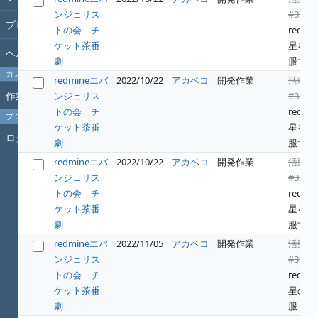
ンジェリス
#331
:
プロジェクト
トの会 チ
redwin
ケット茶番
星を征
ヘルプ
劇
服する
カスタムクエリ
redmineエバ
2022/10/22
アカベコ
開発作業
活動
作業時間
ンジェリス
#331
:
トの会 チ
redwin
プロフィール
ケット茶番
星を征
ログイン
劇
服する
redmineエバ
2022/10/22
アカベコ
開発作業
活動
ンジェリス
#331
:
トの会 チ
redwin
ケット茶番
星を征
劇
服する
redmineエバ
2022/11/05
アカベコ
開発作業
活動
ンジェリス
#364
:
トの会 チ
redwin
ケット茶番
星の征
劇
服