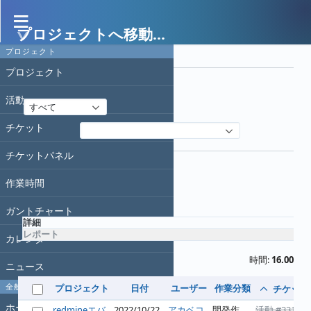
プロジェクトへ移動...
作業時間
プロジェクト
フィルタ
プロジェクト
日付
活動
すべて
チケット
フィルタ追加
オプション
チケットパネル
作業時間
適用
クリア
ガントチャート
詳細
レポート
カレンダー
時間:
16.00
ニュース
全般
プロジェクト
日付
ユーザー
作業分類
チケット
ホーム
redmineエバ
2022/10/22
アカベコ
開発作
活動 #331
: