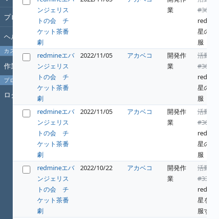
ンジェリス
業
#364
:
プロジェクト
トの会 チ
redwin
ケット茶番
星の征
ヘルプ
劇
服
カスタムクエリ
redmineエバ
2022/11/05
アカベコ
開発作
活動
作業時間
ンジェリス
業
#364
:
トの会 チ
redwin
プロフィール
ケット茶番
星の征
ログイン
劇
服
redmineエバ
2022/11/05
アカベコ
開発作
活動
ンジェリス
業
#364
:
トの会 チ
redwin
ケット茶番
星の征
劇
服
redmineエバ
2022/10/22
アカベコ
開発作
活動
ンジェリス
業
#331
:
トの会 チ
redwin
ケット茶番
星を征
劇
服する