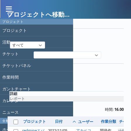
プロジェクトへ移動...
作業時間
プロジェクト
フィルタ
プロジェクト
日付
活動
すべて
チケット
フィルタ追加
オプション
チケットパネル
作業時間
適用
クリア
ガントチャート
詳細
レポート
カレンダー
時間:
16.00
ニュース
全般
プロジェクト
日付
作業分類
チケッ
ユーザー
ホーム
redmineエバ
2022/11/05
アカベコ
開発作
活動